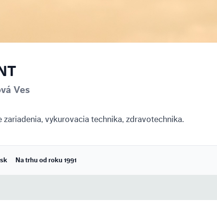
ONT
ová Ves
 zariadenia, vykurovacia technika, zdravotechnika.
.sk
Na trhu od roku 1991